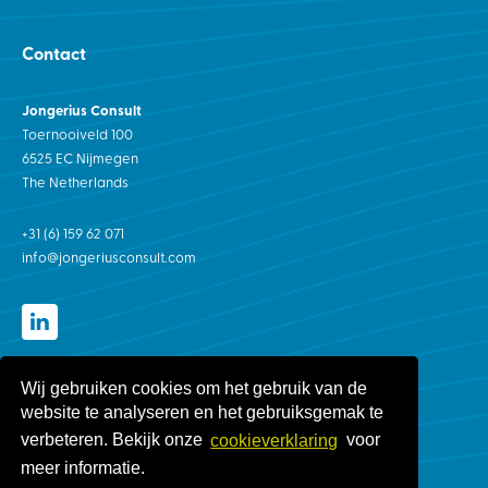
Contact
Jongerius Consult
Toernooiveld 100
6525 EC Nijmegen
The Netherlands
+31 (6) 159 62 071
info@jongeriusconsult.com
Wij gebruiken cookies om het gebruik van de
Algemene voorwaarden
website te analyseren en het gebruiksgemak te
Privacyverklaring
verbeteren. Bekijk onze
cookieverklaring
voor
Disclaimer
meer informatie.